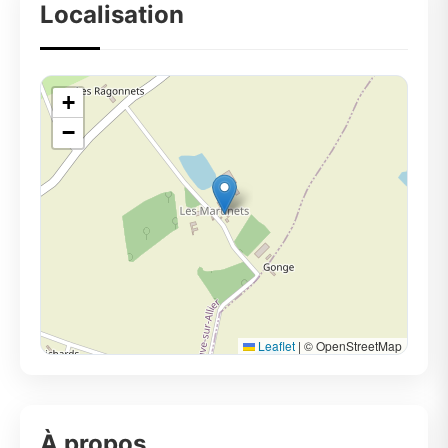
Localisation
+
−
Leaflet
|
© OpenStreetMap
À propos