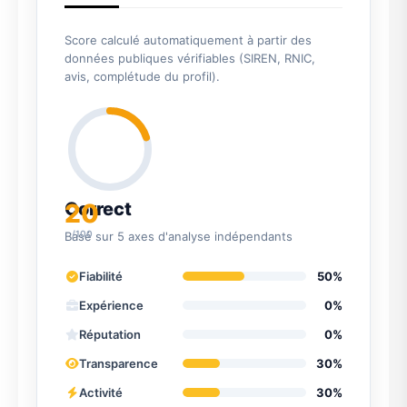
Score calculé automatiquement à partir des
données publiques vérifiables (SIREN, RNIC,
avis, complétude du profil).
20
Correct
/100
Basé sur 5 axes d'analyse indépendants
Fiabilité
50%
Expérience
0%
Réputation
0%
Transparence
30%
Activité
30%