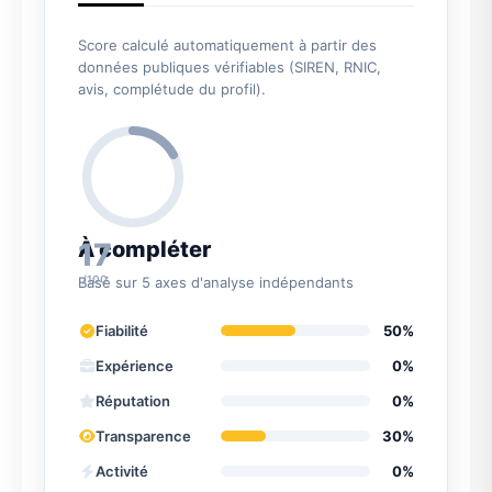
Score calculé automatiquement à partir des
données publiques vérifiables (SIREN, RNIC,
avis, complétude du profil).
17
À compléter
/100
Basé sur 5 axes d'analyse indépendants
Fiabilité
50%
Expérience
0%
Réputation
0%
Transparence
30%
Activité
0%