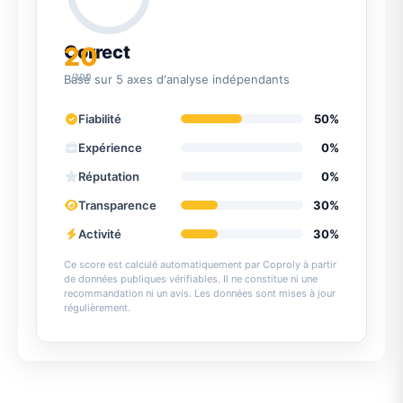
20
Correct
/100
Basé sur 5 axes d'analyse indépendants
Fiabilité
50%
Expérience
0%
Réputation
0%
Transparence
30%
Activité
30%
Ce score est calculé automatiquement par Coproly à partir
de données publiques vérifiables. Il ne constitue ni une
recommandation ni un avis. Les données sont mises à jour
régulièrement.