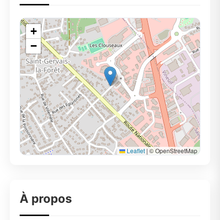
+
−
Leaflet
|
© OpenStreetMap
À propos