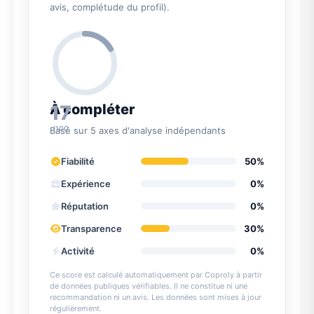
avis, complétude du profil).
17
À compléter
/100
Basé sur 5 axes d'analyse indépendants
Fiabilité
50%
Expérience
0%
Réputation
0%
Transparence
30%
Activité
0%
Ce score est calculé automatiquement par Coproly à partir
de données publiques vérifiables. Il ne constitue ni une
recommandation ni un avis. Les données sont mises à jour
régulièrement.