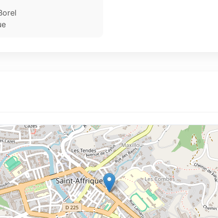
Borel
ue