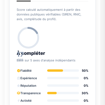
Score calculé automatiquement à partir des
données publiques vérifiables (SIREN, RNIC,
avis, complétude du profil).
17
À compléter
/100
Basé sur 5 axes d'analyse indépendants
Fiabilité
50%
Expérience
0%
Réputation
0%
Transparence
30%
Activité
0%