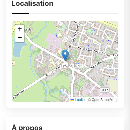
Localisation
+
−
Leaflet
|
© OpenStreetMap
À propos