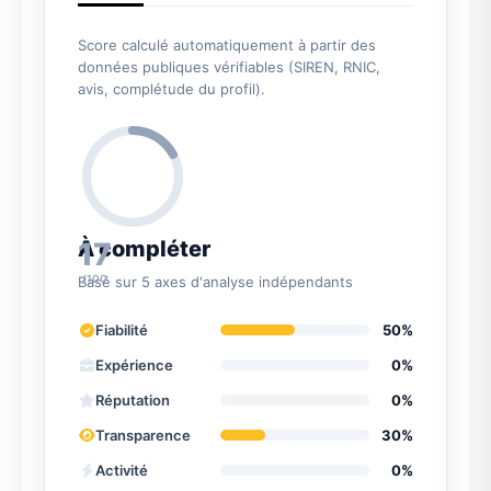
Score calculé automatiquement à partir des
données publiques vérifiables (SIREN, RNIC,
avis, complétude du profil).
17
À compléter
/100
Basé sur 5 axes d'analyse indépendants
Fiabilité
50%
Expérience
0%
Réputation
0%
Transparence
30%
Activité
0%