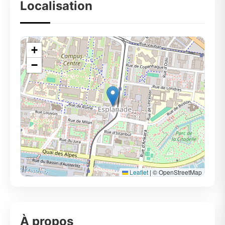
Localisation
+
−
Leaflet
|
© OpenStreetMap
À propos