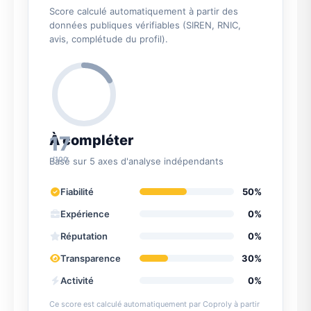
Score calculé automatiquement à partir des
données publiques vérifiables (SIREN, RNIC,
avis, complétude du profil).
17
À compléter
/100
Basé sur 5 axes d'analyse indépendants
Fiabilité
50%
Expérience
0%
Réputation
0%
Transparence
30%
Activité
0%
Ce score est calculé automatiquement par Coproly à partir