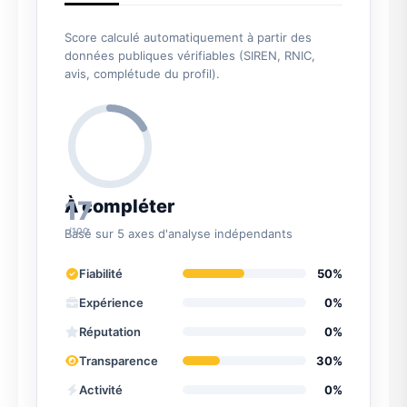
Score calculé automatiquement à partir des
données publiques vérifiables (SIREN, RNIC,
avis, complétude du profil).
17
À compléter
/100
Basé sur 5 axes d'analyse indépendants
Fiabilité
50%
Expérience
0%
Réputation
0%
Transparence
30%
Activité
0%