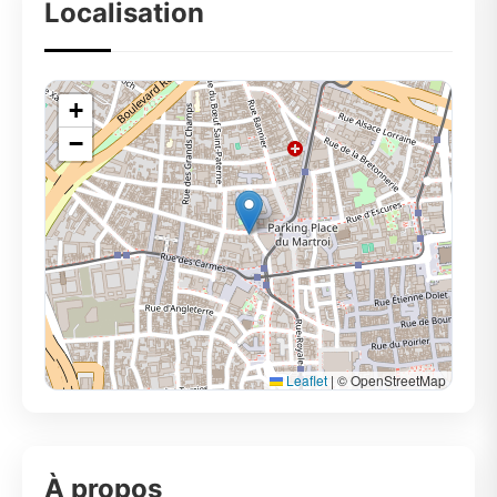
Localisation
+
−
Leaflet
|
© OpenStreetMap
À propos