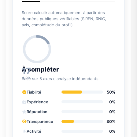
Score calculé automatiquement à partir des
données publiques vérifiables (SIREN, RNIC,
avis, complétude du profil).
17
À compléter
/100
Basé sur 5 axes d'analyse indépendants
Fiabilité
50%
Expérience
0%
Réputation
0%
Transparence
30%
Activité
0%