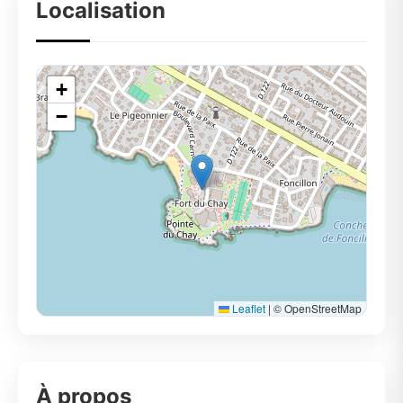
Localisation
+
−
Leaflet
|
© OpenStreetMap
À propos