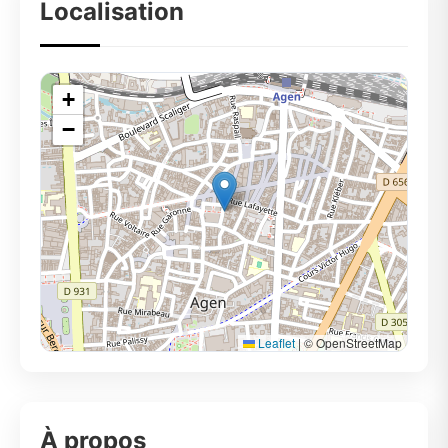
Localisation
+
−
Leaflet
|
© OpenStreetMap
À propos