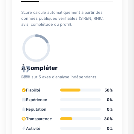
Score calculé automatiquement à partir des
données publiques vérifiables (SIREN, RNIC,
avis, complétude du profil).
17
À compléter
/100
Basé sur 5 axes d'analyse indépendants
Fiabilité
50%
Expérience
0%
Réputation
0%
Transparence
30%
Activité
0%