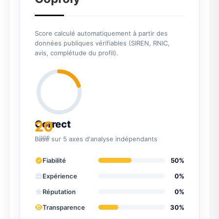
Score calculé automatiquement à partir des
données publiques vérifiables (SIREN, RNIC,
avis, complétude du profil).
20
Correct
/100
Basé sur 5 axes d'analyse indépendants
Fiabilité
50%
Expérience
0%
Réputation
0%
Transparence
30%