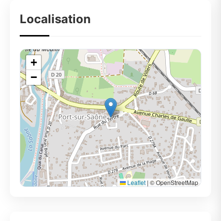
Localisation
+
−
Leaflet
|
© OpenStreetMap