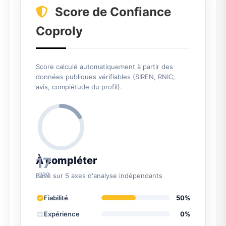
Score de Confiance
Coproly
Score calculé automatiquement à partir des
données publiques vérifiables (SIREN, RNIC,
avis, complétude du profil).
17
À compléter
/100
Basé sur 5 axes d'analyse indépendants
Fiabilité
50%
Expérience
0%