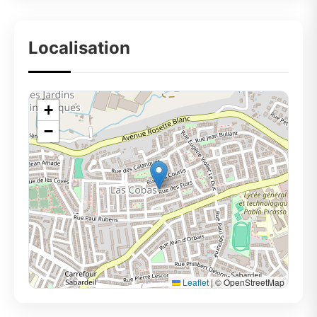
Localisation
+
−
Leaflet
|
© OpenStreetMap