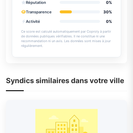
Réputation
0%
Transparence
30%
Activité
0%
Ce score est calculé automatiquement par Coproly à partir
de données publiques vérifiables. Il ne constitue ni une
recommandation ni un avis. Les données sont mises à jour
régulièrement.
Syndics similaires dans votre ville