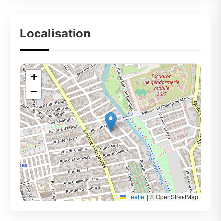
Localisation
+
−
Leaflet
|
© OpenStreetMap