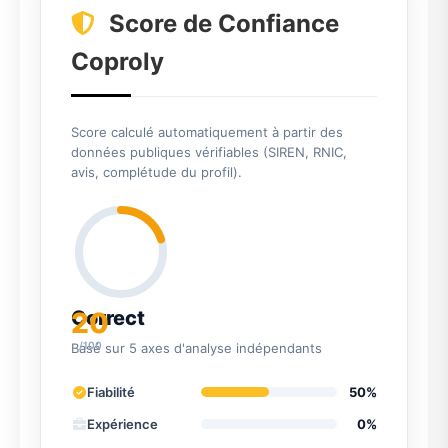
Score de Confiance
Coproly
Score calculé automatiquement à partir des
données publiques vérifiables (SIREN, RNIC,
avis, complétude du profil).
20
Correct
/100
Basé sur 5 axes d'analyse indépendants
Fiabilité
50%
Expérience
0%