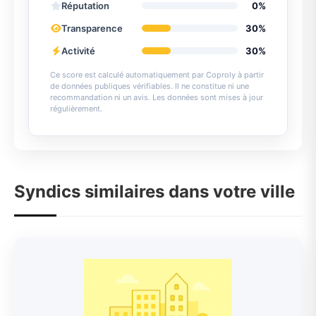
Réputation
0%
Transparence
30%
Activité
30%
Ce score est calculé automatiquement par Coproly à partir
de données publiques vérifiables. Il ne constitue ni une
recommandation ni un avis. Les données sont mises à jour
régulièrement.
Syndics similaires dans votre ville