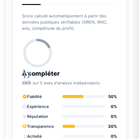
Score calculé automatiquement à partir des
données publiques vérifiables (SIREN, RNIC,
avis, complétude du profil).
17
À compléter
/100
Basé sur 5 axes d'analyse indépendants
Fiabilité
50%
Expérience
0%
Réputation
0%
Transparence
30%
Activité
0%