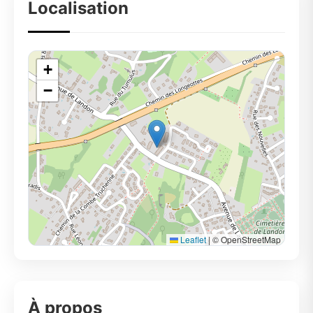
Localisation
+
−
Leaflet
|
© OpenStreetMap
À propos