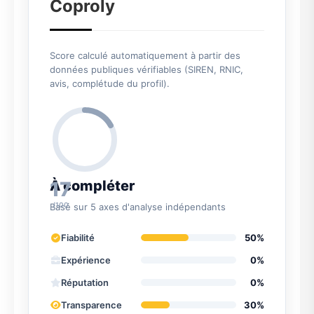
Coproly
Score calculé automatiquement à partir des
données publiques vérifiables (SIREN, RNIC,
avis, complétude du profil).
17
À compléter
/100
Basé sur 5 axes d'analyse indépendants
Fiabilité
50%
Expérience
0%
Réputation
0%
Transparence
30%