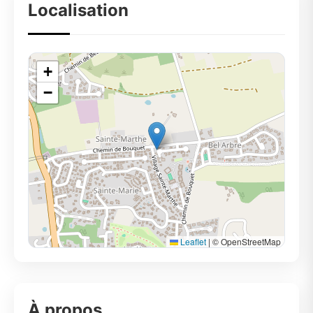
Localisation
+
−
Leaflet
|
© OpenStreetMap
À propos