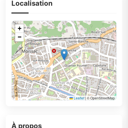
Localisation
+
−
Leaflet
|
© OpenStreetMap
À propos