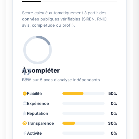
Score calculé automatiquement à partir des
données publiques vérifiables (SIREN, RNIC,
avis, complétude du profil).
17
À compléter
/100
Basé sur 5 axes d'analyse indépendants
Fiabilité
50%
Expérience
0%
Réputation
0%
Transparence
30%
Activité
0%