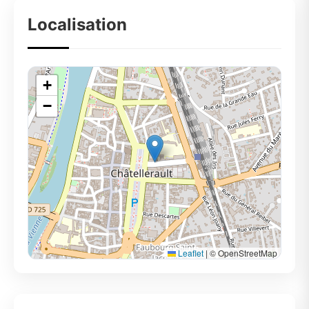
Localisation
+
−
Leaflet
|
© OpenStreetMap