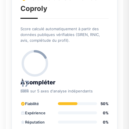
Coproly
Score calculé automatiquement à partir des
données publiques vérifiables (SIREN, RNIC,
avis, complétude du profil).
17
À compléter
/100
Basé sur 5 axes d'analyse indépendants
Fiabilité
50%
Expérience
0%
Réputation
0%