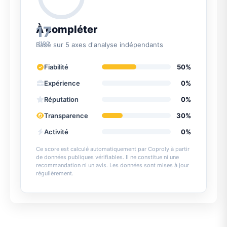
17
À compléter
/100
Basé sur 5 axes d'analyse indépendants
Fiabilité
50%
Expérience
0%
Réputation
0%
Transparence
30%
Activité
0%
Ce score est calculé automatiquement par Coproly à partir
de données publiques vérifiables. Il ne constitue ni une
recommandation ni un avis. Les données sont mises à jour
régulièrement.