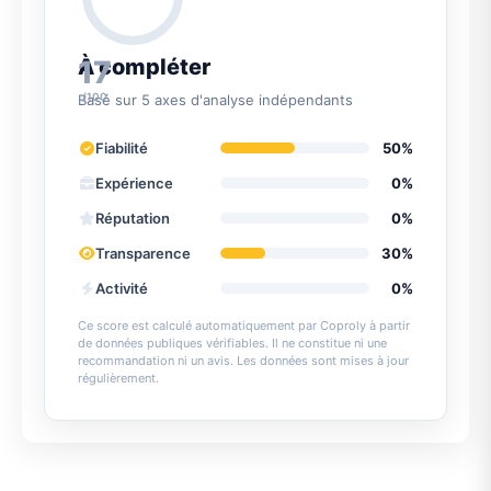
17
À compléter
/100
Basé sur 5 axes d'analyse indépendants
Fiabilité
50%
Expérience
0%
Réputation
0%
Transparence
30%
Activité
0%
Ce score est calculé automatiquement par Coproly à partir
de données publiques vérifiables. Il ne constitue ni une
recommandation ni un avis. Les données sont mises à jour
régulièrement.