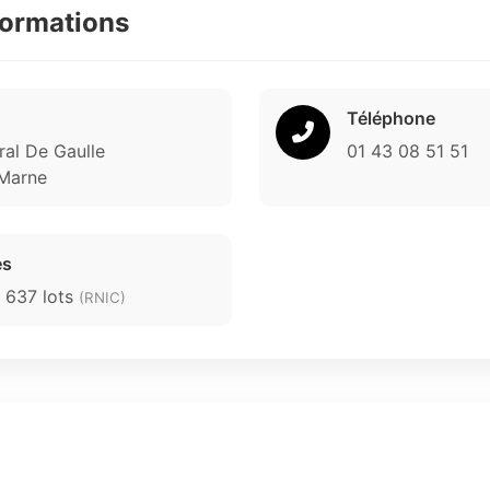
formations
Téléphone
al De Gaulle
01 43 08 51 51
-Marne
es
5 637 lots
(RNIC)