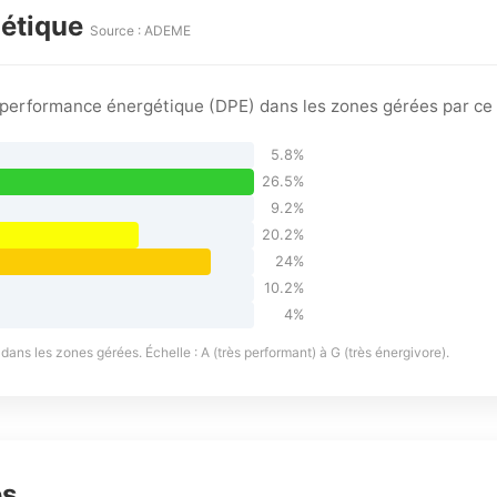
gétique
Source : ADEME
e performance énergétique (DPE) dans les zones gérées par ce
5.8%
26.5%
9.2%
20.2%
24%
10.2%
4%
ans les zones gérées. Échelle : A (très performant) à G (très énergivore).
es