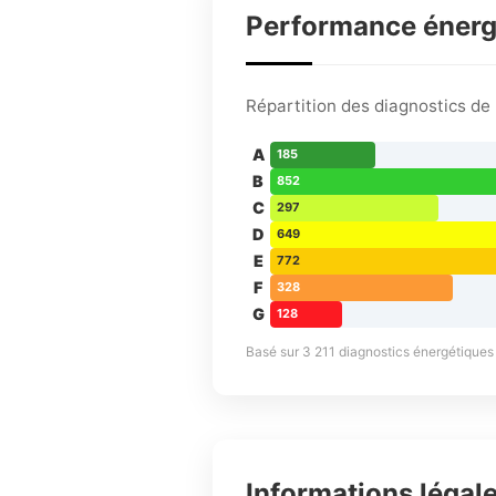
Performance éner
Répartition des diagnostics d
A
185
B
852
C
297
D
649
E
772
F
328
G
128
Basé sur 3 211 diagnostics énergétiques d
Informations légal