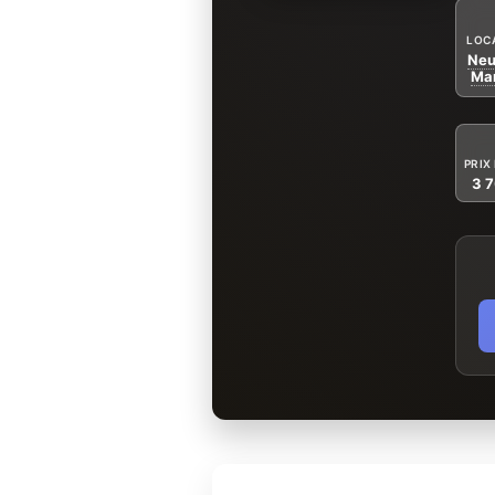
LOC
Neu
Mar
PRIX
3 