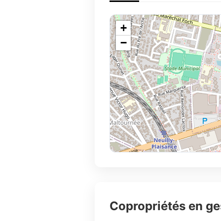
+
−
Copropriétés en g