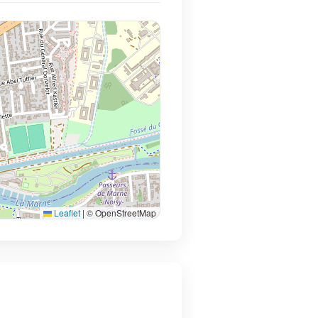
Leaflet
|
© OpenStreetMap