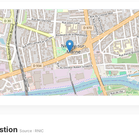
estion
Source : RNIC