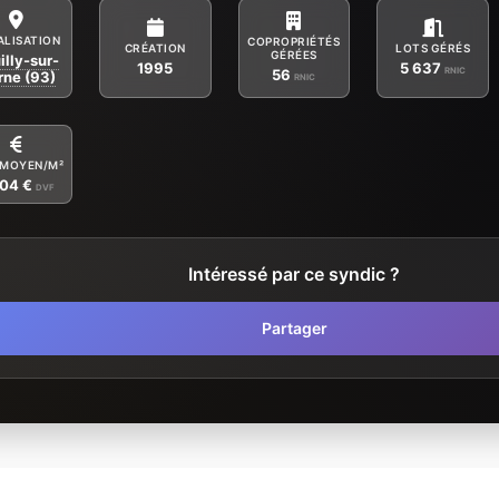
ALISATION
COPROPRIÉTÉS
CRÉATION
LOTS GÉRÉS
GÉRÉES
illy-sur-
1995
5 637
RNIC
56
ne (93)
RNIC
 MOYEN/M²
704 €
DVF
Intéressé par ce syndic ?
Partager