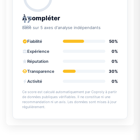
17
À compléter
/100
Basé sur 5 axes d'analyse indépendants
Fiabilité
50%
Expérience
0%
Réputation
0%
Transparence
30%
Activité
0%
Ce score est calculé automatiquement par Coproly à partir
de données publiques vérifiables. Il ne constitue ni une
recommandation ni un avis. Les données sont mises à jour
régulièrement.