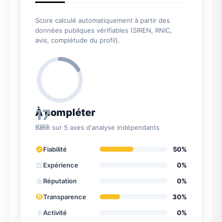
Score calculé automatiquement à partir des
données publiques vérifiables (SIREN, RNIC,
avis, complétude du profil).
17
À compléter
/100
Basé sur 5 axes d'analyse indépendants
Fiabilité
50%
Expérience
0%
Réputation
0%
Transparence
30%
Activité
0%