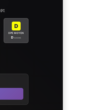
91.
D
DPE MOYEN
D
ADEME