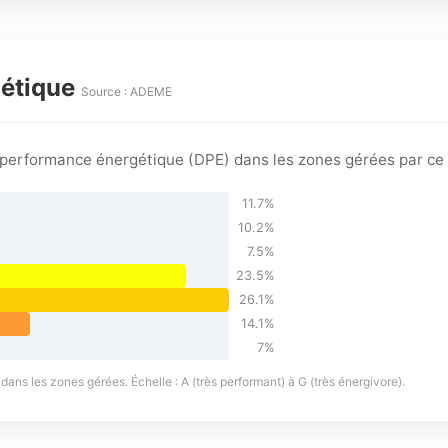
gétique
Source : ADEME
e performance énergétique (DPE) dans les zones gérées par ce
11.7%
10.2%
7.5%
23.5%
26.1%
14.1%
7%
ans les zones gérées. Échelle : A (très performant) à G (très énergivore).