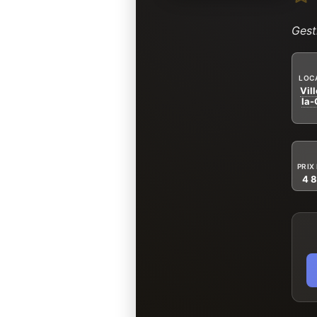
Gest
LOC
Vil
la-
PRIX
4 