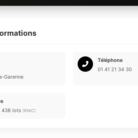
formations
Téléphone
01 41 21 34 30
la-Garenne
es
3 438 lots
(RNIC)