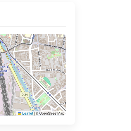
Leaflet
|
© OpenStreetMap