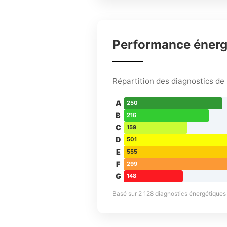
Performance éner
Répartition des diagnostics d
A
250
B
216
C
159
D
501
E
555
F
299
G
148
Basé sur 2 128 diagnostics énergétiques d