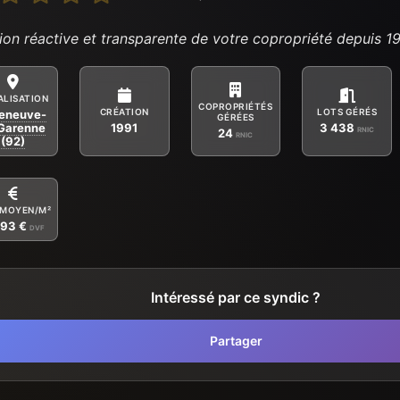
ion réactive et transparente de votre copropriété depuis 19
ALISATION
COPROPRIÉTÉS
CRÉATION
LOTS GÉRÉS
leneuve-
GÉRÉES
Garenne
1991
3 438
RNIC
24
RNIC
(92)
 MOYEN/M²
893 €
DVF
Intéressé par ce syndic ?
Partager