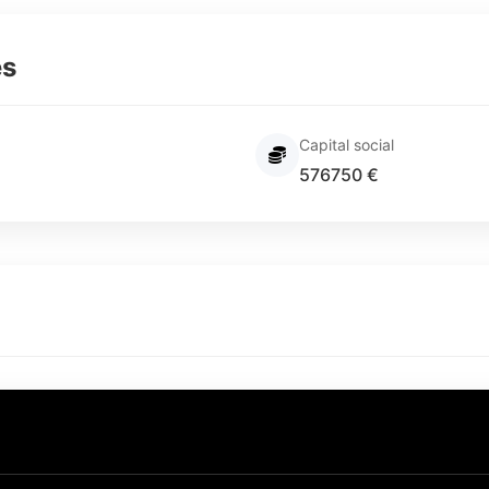
es
Capital social
576750 €