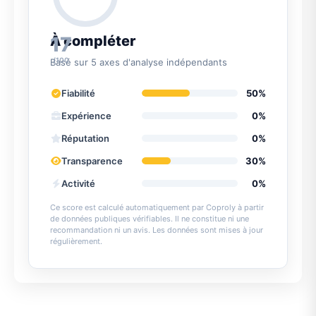
17
À compléter
/100
Basé sur 5 axes d'analyse indépendants
Fiabilité
50%
Expérience
0%
Réputation
0%
Transparence
30%
Activité
0%
Ce score est calculé automatiquement par Coproly à partir
de données publiques vérifiables. Il ne constitue ni une
recommandation ni un avis. Les données sont mises à jour
régulièrement.