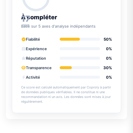
17
À compléter
/100
Basé sur 5 axes d'analyse indépendants
Fiabilité
50%
Expérience
0%
Réputation
0%
Transparence
30%
Activité
0%
Ce score est calculé automatiquement par Coproly à partir
de données publiques vérifiables. Il ne constitue ni une
recommandation ni un avis. Les données sont mises à jour
régulièrement.