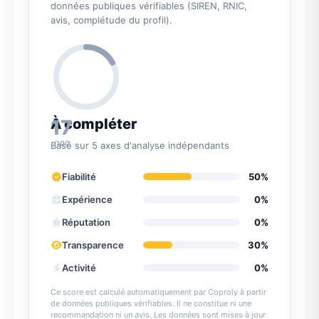
données publiques vérifiables (SIREN, RNIC,
avis, complétude du profil).
17
À compléter
/100
Basé sur 5 axes d'analyse indépendants
Fiabilité
50%
Expérience
0%
Réputation
0%
Transparence
30%
Activité
0%
Ce score est calculé automatiquement par Coproly à partir
de données publiques vérifiables. Il ne constitue ni une
recommandation ni un avis. Les données sont mises à jour