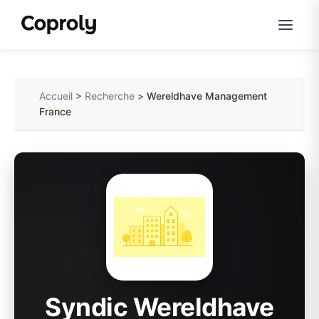
Accueil
>
Recherche
>
Wereldhave Management
France
Syndic Wereldhave