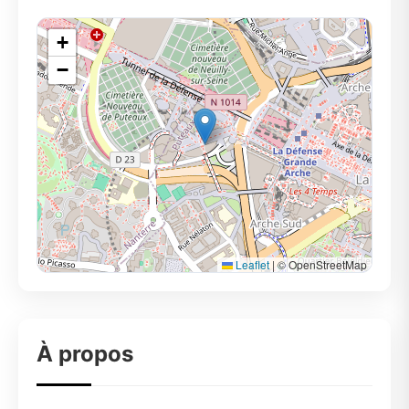
+
−
Leaflet
|
© OpenStreetMap
À propos