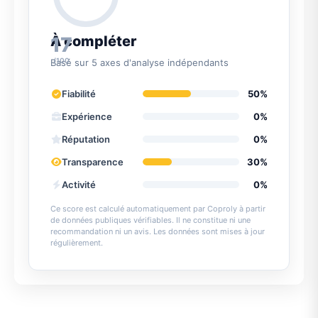
17
À compléter
/100
Basé sur 5 axes d'analyse indépendants
Fiabilité
50%
Expérience
0%
Réputation
0%
Transparence
30%
Activité
0%
Ce score est calculé automatiquement par Coproly à partir
de données publiques vérifiables. Il ne constitue ni une
recommandation ni un avis. Les données sont mises à jour
régulièrement.