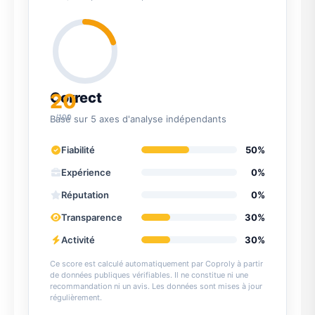
20
Correct
/100
Basé sur 5 axes d'analyse indépendants
Fiabilité
50%
Expérience
0%
Réputation
0%
Transparence
30%
Activité
30%
Ce score est calculé automatiquement par Coproly à partir
de données publiques vérifiables. Il ne constitue ni une
recommandation ni un avis. Les données sont mises à jour
régulièrement.