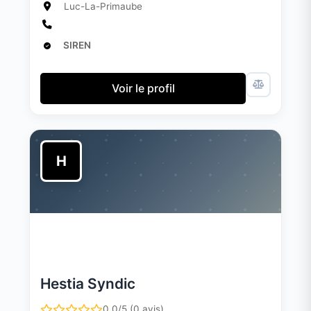
Luc-La-Primaube
SIREN
Voir le profil
H
Hestia Syndic
0.0/5 (0 avis)