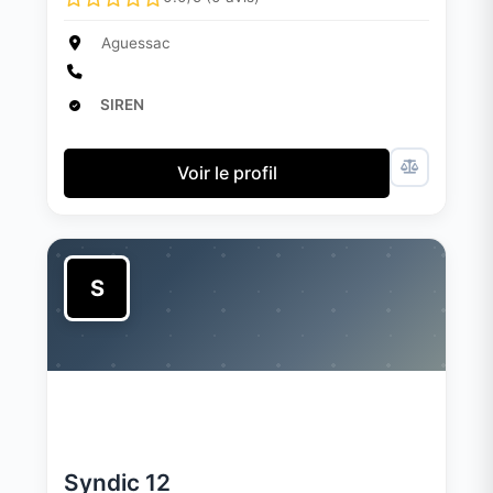
Aguessac
SIREN
Voir le profil
S
Syndic 12