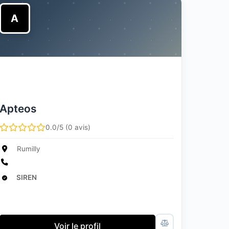
A
Apteos
0.0/5 (0 avis)
Rumilly
SIREN
Voir le profil