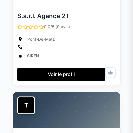
S.a.r.l. Agence 2 I
0.0/5 (0 avis)
Pont-De-Metz
SIREN
Voir le profil
T