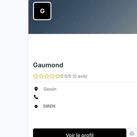
G
Gaumond
0.0/5 (0 avis)
Gassin
SIREN
Voir le profil