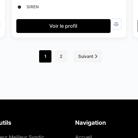
SIREN
Voir le profil
1
2
Suivant
tils
Navigation
eur Meilleur Syndic
Accueil