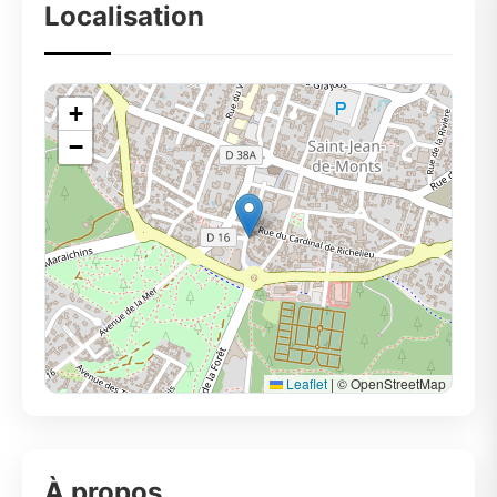
Localisation
+
−
Leaflet
|
© OpenStreetMap
À propos