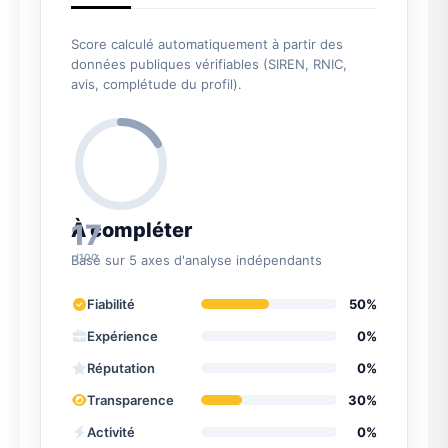
Score calculé automatiquement à partir des
données publiques vérifiables (SIREN, RNIC,
avis, complétude du profil).
17
À compléter
/100
Basé sur 5 axes d'analyse indépendants
Fiabilité
50%
Expérience
0%
Réputation
0%
Transparence
30%
Activité
0%