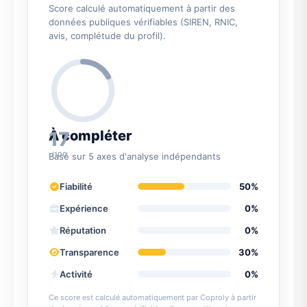
Score calculé automatiquement à partir des
données publiques vérifiables (SIREN, RNIC,
avis, complétude du profil).
17
À compléter
/100
Basé sur 5 axes d'analyse indépendants
Fiabilité
50%
Expérience
0%
Réputation
0%
Transparence
30%
Activité
0%
Ce score est calculé automatiquement par Coproly à partir