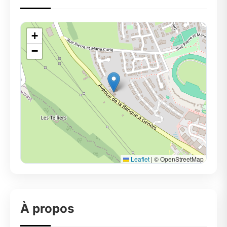
+
−
Leaflet
|
© OpenStreetMap
À propos