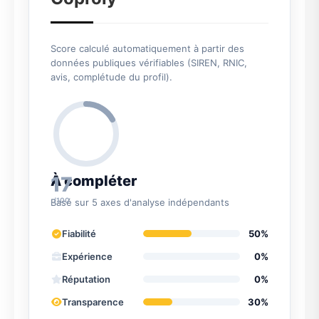
Score calculé automatiquement à partir des
données publiques vérifiables (SIREN, RNIC,
avis, complétude du profil).
17
À compléter
/100
Basé sur 5 axes d'analyse indépendants
Fiabilité
50%
Expérience
0%
Réputation
0%
Transparence
30%