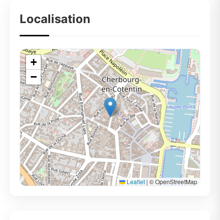
Localisation
+
−
Leaflet
|
© OpenStreetMap