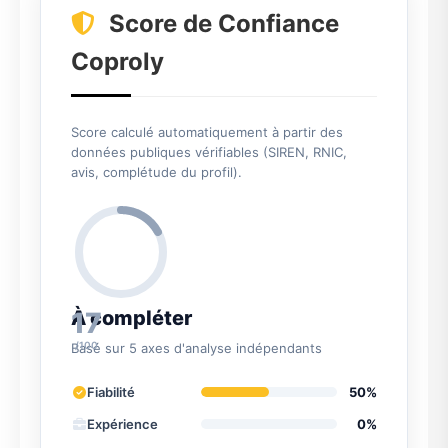
Score de Confiance
Coproly
Score calculé automatiquement à partir des
données publiques vérifiables (SIREN, RNIC,
avis, complétude du profil).
17
À compléter
/100
Basé sur 5 axes d'analyse indépendants
Fiabilité
50%
Expérience
0%