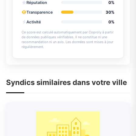
Réputation
0%
Transparence
30%
Activité
0%
Ce score est calculé automatiquement par Coproly à partir
de données publiques vérifiables. Il ne constitue ni une
recommandation ni un avis. Les données sont mises à jour
régulièrement.
Syndics similaires dans votre ville