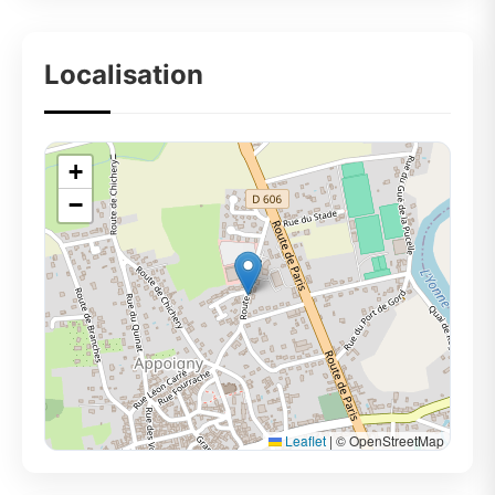
Localisation
+
−
Leaflet
|
© OpenStreetMap