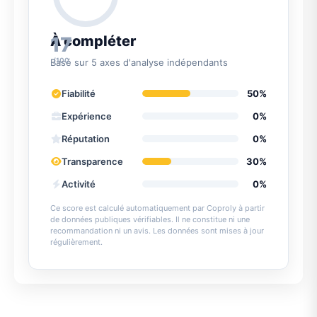
17
À compléter
/100
Basé sur 5 axes d'analyse indépendants
Fiabilité
50%
Expérience
0%
Réputation
0%
Transparence
30%
Activité
0%
Ce score est calculé automatiquement par Coproly à partir
de données publiques vérifiables. Il ne constitue ni une
recommandation ni un avis. Les données sont mises à jour
régulièrement.