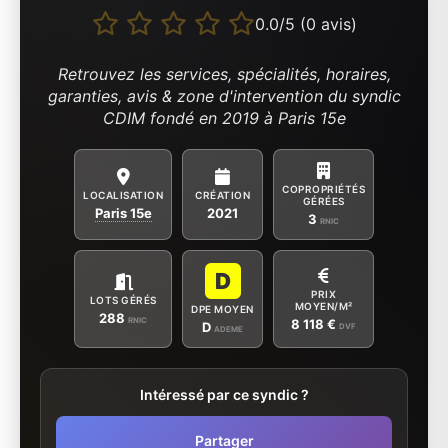
0.0/5 (0 avis)
Retrouvez les services, spécialités, horaires,
garanties, avis & zone d'intervention du syndic
CDIM fondé en 2019 à Paris 15e
COPROPRIÉTÉS
LOCALISATION
CRÉATION
GÉRÉES
Paris 15e
2021
3
RNIC
D
PRIX
LOTS GÉRÉS
MOYEN/M²
DPE MOYEN
288
RNIC
8 118 €
D
DVF
ADEME
Intéressé par ce syndic ?
Partager