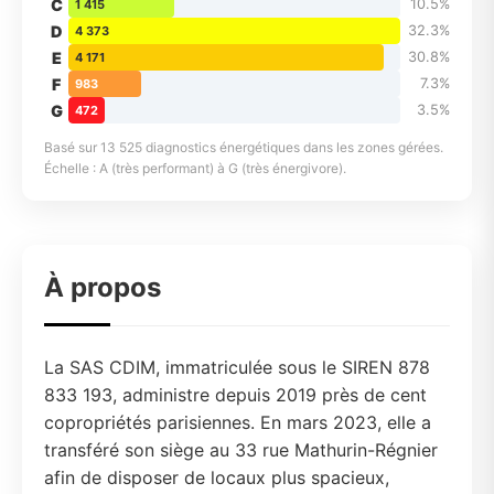
C
10.5%
1 415
D
32.3%
4 373
E
30.8%
4 171
F
7.3%
983
G
3.5%
472
Basé sur 13 525 diagnostics énergétiques dans les zones gérées.
Échelle : A (très performant) à G (très énergivore).
À propos
La SAS CDIM, immatriculée sous le SIREN 878
833 193, administre depuis 2019 près de cent
copropriétés parisiennes. En mars 2023, elle a
transféré son siège au 33 rue Mathurin-Régnier
afin de disposer de locaux plus spacieux,