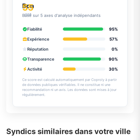
55
Bon
/100
Basé sur 5 axes d'analyse indépendants
Fiabilité
95%
Expérience
57%
Réputation
0%
Transparence
90%
Activité
30%
Ce score est calculé automatiquement par Coproly à partir
de données publiques vérifiables. Il ne constitue ni une
recommandation ni un avis. Les données sont mises à jour
régulièrement.
Syndics similaires dans votre ville