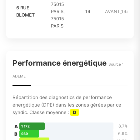
75015
6 RUE
PARIS,
19
AVANT_1949
BLOMET
75015
PARIS
Performance énergétique
Source :
ADEME
Répartition des diagnostics de performance
énergétique (DPE) dans les zones gérées par ce
syndic. Classe moyenne :
D
A
8.7%
1 172
B
6.9%
939