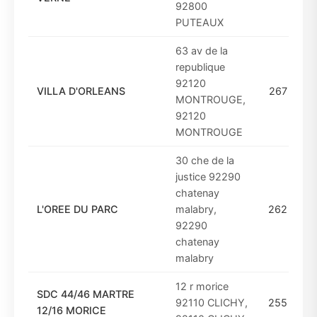
92800
PUTEAUX
63 av de la
republique
92120
VILLA D'ORLEANS
267
MONTROUGE,
92120
MONTROUGE
30 che de la
justice 92290
chatenay
L'OREE DU PARC
malabry,
262
92290
chatenay
malabry
12 r morice
SDC 44/46 MARTRE
92110 CLICHY,
255
D
12/16 MORICE