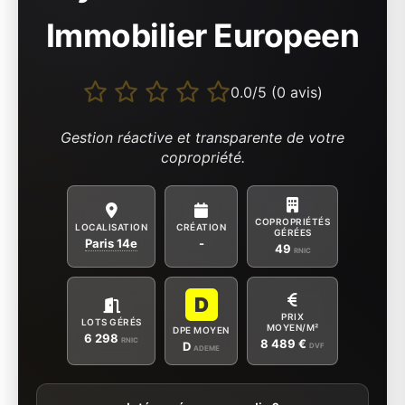
Immobilier Europeen
0.0/5 (0 avis)
Gestion réactive et transparente de votre
copropriété.
COPROPRIÉTÉS
LOCALISATION
CRÉATION
GÉRÉES
Paris 14e
-
49
RNIC
D
PRIX
LOTS GÉRÉS
MOYEN/M²
DPE MOYEN
6 298
RNIC
8 489 €
D
DVF
ADEME