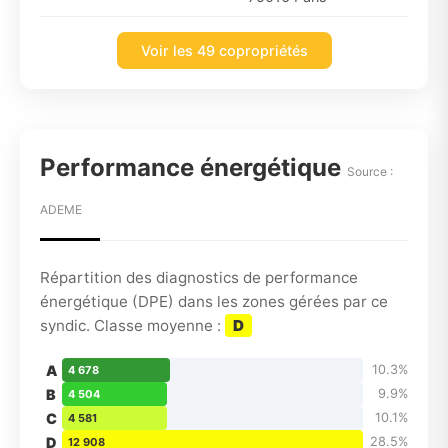
Voir les 49 copropriétés
Performance énergétique
Source :
ADEME
Répartition des diagnostics de performance
énergétique (DPE) dans les zones gérées par ce
syndic. Classe moyenne :
D
A
10.3%
4 678
B
9.9%
4 504
C
10.1%
4 581
D
28.5%
12 908