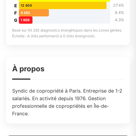
E
27.4%
12 400
F
9.4%
4 262
G
4.3%
1 959
Basé sur 45 292 diagnostics énergétiques dans les zones gérées.
Échelle : A (très performant) à G (très énergivore).
À propos
Syndic de copropriété à Paris. Entreprise de 1-2
salariés. En activité depuis 1976. Gestion
professionnelle de copropriétés en Île-de-
France.