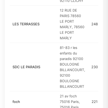
92110 CLICHY
12 RUE DE
PARIS 78560
LE PORT
LES TERRASSES
248
D
MARLY, 78560
LE PORT
MARLY
81-83 r les
enfants du
paradis 92100
BOULOGNE
SDC LE PARADIS
230
D
BILLANCOURT,
92100
BOULOGNE
BILLANCOURT
21 av foch
foch
75016 Paris,
221
D
75016 Paris