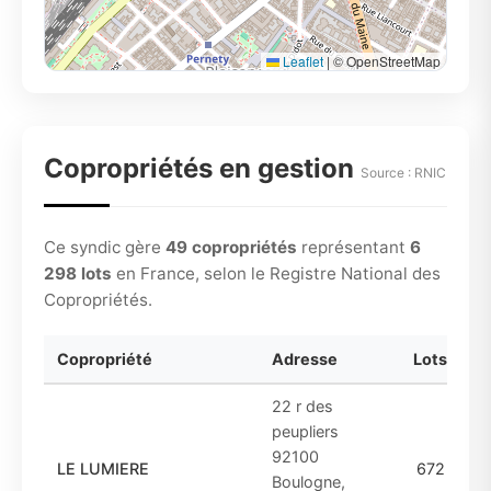
Leaflet
|
© OpenStreetMap
Copropriétés en gestion
Source : RNIC
Ce syndic gère
49 copropriétés
représentant
6
298 lots
en France, selon le Registre National des
Copropriétés.
Copropriété
Adresse
Lots
22 r des
peupliers
92100
LE LUMIERE
672
Boulogne,