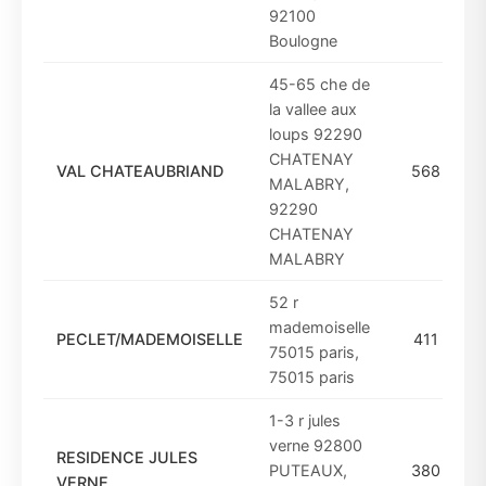
92100
Boulogne
45-65 che de
la vallee aux
loups 92290
CHATENAY
VAL CHATEAUBRIAND
568
MALABRY,
92290
CHATENAY
MALABRY
52 r
mademoiselle
PECLET/MADEMOISELLE
411
75015 paris,
75015 paris
1-3 r jules
verne 92800
RESIDENCE JULES
PUTEAUX,
380
VERNE