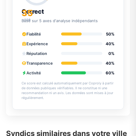
35
Correct
/100
Basé sur 5 axes d'analyse indépendants
Fiabilité
50%
Expérience
40%
Réputation
0%
Transparence
40%
Activité
60%
Ce score est calculé automatiquement par Coproly à partir
de données publiques vérifiables. Il ne constitue ni une
recommandation ni un avis. Les données sont mises à jour
régulièrement.
Syndics similaires dans votre ville