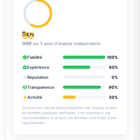
58
Bon
/100
Basé sur 5 axes d'analyse indépendants
Fiabilité
100%
Expérience
65%
Réputation
0%
Transparence
90%
Activité
30%
Ce score est calculé automatiquement par Coproly à partir
de données publiques vérifiables. Il ne constitue ni une
recommandation ni un avis. Les données sont mises à jour
régulièrement.