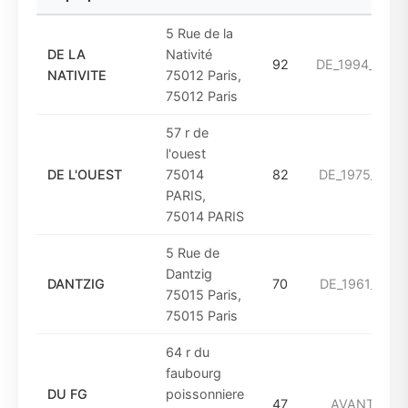
5 Rue de la
DE LA
Nativité
92
DE_1994_A_2
NATIVITE
75012 Paris,
75012 Paris
57 r de
l'ouest
DE L'OUEST
75014
82
DE_1975_A_19
PARIS,
75014 PARIS
5 Rue de
Dantzig
DANTZIG
70
DE_1961_A_19
75015 Paris,
75015 Paris
64 r du
faubourg
DU FG
poissonniere
47
AVANT_194