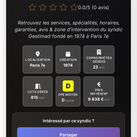
0.0/5 (0 avis)
Retrouvez les services, spécialités, horaires,
garanties, avis & zone d'intervention du syndic
Gestimad fondé en 1974 à Paris 7e
COPROPRIÉTÉS
LOCALISATION
CRÉATION
GÉRÉES
Paris 7e
1974
23
RNIC
D
PRIX
LOTS GÉRÉS
MOYEN/M²
DPE MOYEN
815
RNIC
9 838 €
D
DVF
ADEME
Intéressé par ce syndic ?
Partager