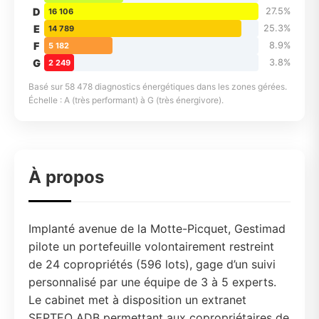
D
27.5%
16 106
E
25.3%
14 789
F
8.9%
5 182
G
3.8%
2 249
Basé sur 58 478 diagnostics énergétiques dans les zones gérées.
Échelle : A (très performant) à G (très énergivore).
À propos
Implanté avenue de la Motte-Picquet, Gestimad
pilote un portefeuille volontairement restreint
de 24 copropriétés (596 lots), gage d’un suivi
personnalisé par une équipe de 3 à 5 experts.
Le cabinet met à disposition un extranet
SEPTEO ADB permettant aux copropriétaires de