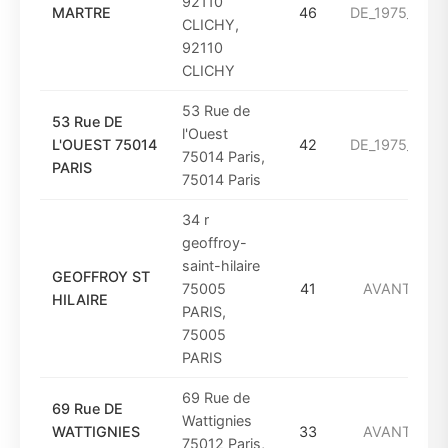
92110
MARTRE
46
DE_1975_A_19
CLICHY,
92110
CLICHY
53 Rue de
53 Rue DE
l'Ouest
L'OUEST 75014
42
DE_1975_A_19
75014 Paris,
PARIS
75014 Paris
34 r
geoffroy-
saint-hilaire
GEOFFROY ST
75005
41
AVANT_194
HILAIRE
PARIS,
75005
PARIS
69 Rue de
69 Rue DE
Wattignies
WATTIGNIES
33
AVANT_194
75012 Paris,