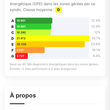
énergétique (DPE) dans les zones gérées par ce
syndic. Classe moyenne :
D
A
12.4%
10 651
B
12.4%
10 601
C
12%
10 282
D
25.1%
21 472
E
23.6%
20 232
F
10.1%
8 621
G
4.4%
3 727
Basé sur 85 586 diagnostics énergétiques dans les zones gérées.
Échelle : A (très performant) à G (très énergivore).
À propos