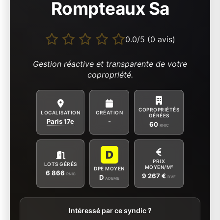
Rompteaux Sa
0.0/5 (0 avis)
Gestion réactive et transparente de votre
copropriété.
COPROPRIÉTÉS
LOCALISATION
CRÉATION
GÉRÉES
Paris 17e
-
60
RNIC
D
PRIX
LOTS GÉRÉS
MOYEN/M²
DPE MOYEN
6 866
RNIC
9 267 €
D
DVF
ADEME
Intéressé par ce syndic ?