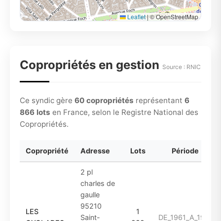
Leaflet
|
© OpenStreetMap
Copropriétés en gestion
Source : RNIC
Ce syndic gère
60 copropriétés
représentant
6
866 lots
en France, selon le Registre National des
Copropriétés.
Copropriété
Adresse
Lots
Période
2 pl
charles de
gaulle
95210
LES
1
Saint-
DE_1961_A_1974