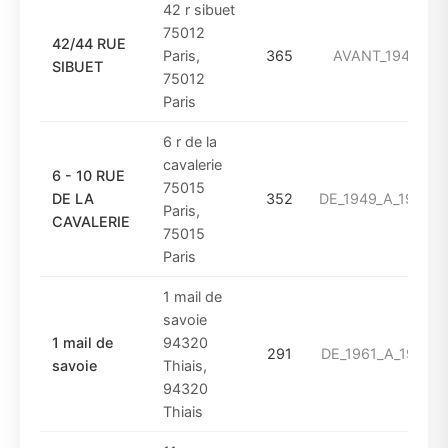
42 r sibuet
75012
42/44 RUE
Paris,
365
AVANT_1949
SIBUET
75012
Paris
6 r de la
cavalerie
6 - 10 RUE
75015
DE LA
352
DE_1949_A_1960
Paris,
CAVALERIE
75015
Paris
1 mail de
savoie
1 mail de
94320
291
DE_1961_A_1974
savoie
Thiais,
94320
Thiais