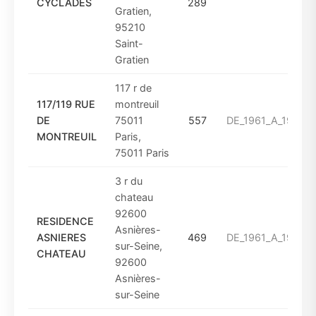
CYCLADES
289
Gratien,
95210
Saint-
Gratien
117 r de
117/119 RUE
montreuil
DE
75011
557
DE_1961_A_1974
MONTREUIL
Paris,
75011 Paris
3 r du
chateau
92600
RESIDENCE
Asnières-
ASNIERES
469
DE_1961_A_1974
sur-Seine,
CHATEAU
92600
Asnières-
sur-Seine