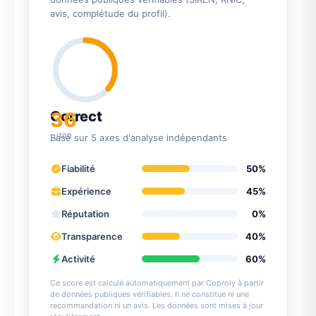
avis, complétude du profil).
36
Correct
/100
Basé sur 5 axes d'analyse indépendants
Fiabilité
50%
Expérience
45%
Réputation
0%
Transparence
40%
Activité
60%
Ce score est calculé automatiquement par Coproly à partir
de données publiques vérifiables. Il ne constitue ni une
recommandation ni un avis. Les données sont mises à jour