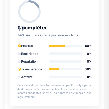
17
À compléter
/100
Basé sur 5 axes d'analyse indépendants
Fiabilité
50%
Expérience
0%
Réputation
0%
Transparence
30%
Activité
0%
Ce score est calculé automatiquement par Coproly à partir
de données publiques vérifiables. Il ne constitue ni une
recommandation ni un avis. Les données sont mises à jour
régulièrement.