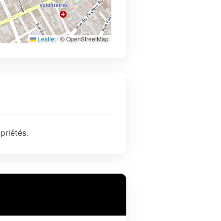
Leaflet
|
© OpenStreetMap
priétés.