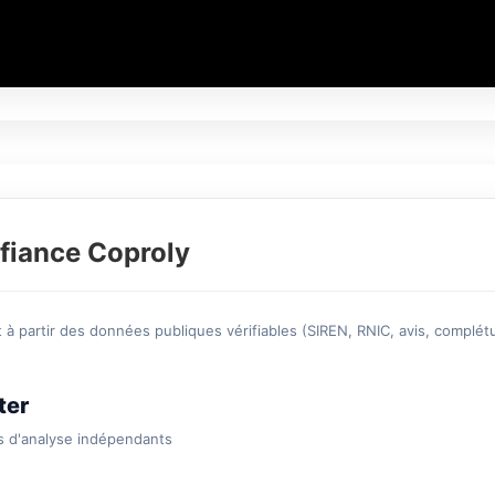
fiance Coproly
à partir des données publiques vérifiables (SIREN, RNIC, avis, complétu
ter
s d'analyse indépendants