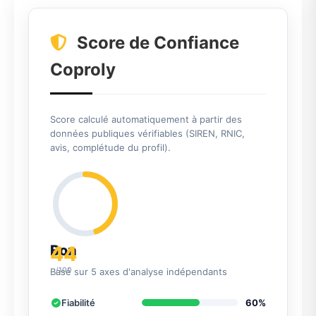
Score de Confiance
Coproly
Score calculé automatiquement à partir des
données publiques vérifiables (SIREN, RNIC,
avis, complétude du profil).
44
Bon
/100
Basé sur 5 axes d'analyse indépendants
Fiabilité
60%