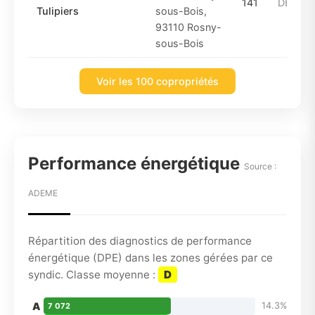
141
DE_199
Tulipiers
sous-Bois,
93110 Rosny-
sous-Bois
Voir les 100 copropriétés
Performance énergétique
Source :
ADEME
Répartition des diagnostics de performance
énergétique (DPE) dans les zones gérées par ce
syndic. Classe moyenne :
D
A
14.3%
7 072