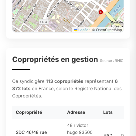
Leaflet
|
© OpenStreetMap
Copropriétés en gestion
Source : RNIC
Ce syndic gère
113 copropriétés
représentant
6
372 lots
en France, selon le Registre National des
Copropriétés.
Copropriété
Adresse
Lots
Pé
48 r victor
SDC 46/48 rue
hugo 93500
587
DE_197