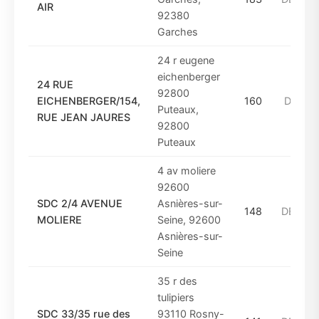
AIR
92380
Garches
24 r eugene
eichenberger
24 RUE
92800
EICHENBERGER/154,
160
DE_196
Puteaux,
RUE JEAN JAURES
92800
Puteaux
4 av moliere
92600
SDC 2/4 AVENUE
Asnières-sur-
148
DE_199
MOLIERE
Seine, 92600
Asnières-sur-
Seine
35 r des
tulipiers
SDC 33/35 rue des
93110 Rosny-