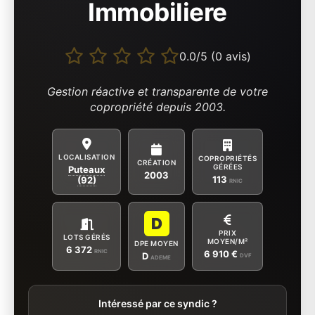
Immobiliere
0.0/5 (0 avis)
Gestion réactive et transparente de votre
copropriété depuis 2003.
LOCALISATION
COPROPRIÉTÉS
CRÉATION
GÉRÉES
Puteaux
2003
113
(92)
RNIC
D
PRIX
LOTS GÉRÉS
MOYEN/M²
DPE MOYEN
6 372
RNIC
6 910 €
D
DVF
ADEME
Intéressé par ce syndic ?