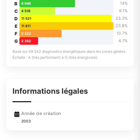
B
14%
6 946
C
9.1%
4 518
D
23.3%
11 521
E
23.8%
11 811
F
10.7%
5 322
G
4.7%
2 352
Basé sur 49 542 diagnostics énergétiques dans les zones gérées.
Échelle : A (très performant) à G (très énergivore).
Informations légales
Année de création
2003