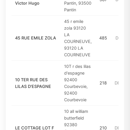
Victor Hugo
Pantin, 93500
Pantin
45 r emile
zola 93120
LA
45 RUE EMILE ZOLA
485
DE_197
COURNEUVE,
93120 LA
COURNEUVE
10T r des lilas
d'espagne
10 TER RUE DES
92400
218
DE_200
LILAS D'ESPAGNE
Courbevoie,
92400
Courbevoie
10 all william
butterfield
92380
LE COTTAGE LOT F
210
DE_200