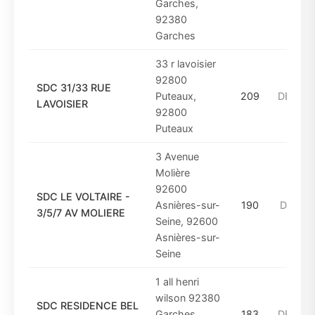
Garches,
92380
Garches
33 r lavoisier
92800
SDC 31/33 RUE
Puteaux,
209
DE_200
LAVOISIER
92800
Puteaux
3 Avenue
Molière
92600
SDC LE VOLTAIRE -
Asnières-sur-
190
DE_197
3/5/7 AV MOLIERE
Seine, 92600
Asnières-sur-
Seine
1 all henri
wilson 92380
SDC RESIDENCE BEL
Garches,
183
DE_200