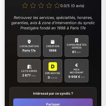
0.0/5 (0 avis)
Retrouvez les services, spécialités, horaires,
garanties, avis & zone d'intervention du syndic
Prestigère fondé en 1998 à Paris 17e
COPROPRIÉTÉS
LOCALISATION
CRÉATION
GÉRÉES
Paris 17e
1998
61
RNIC
D
PRIX
LOTS GÉRÉS
MOYEN/M²
DPE MOYEN
2 877
RNIC
9 958 €
D
DVF
ADEME
Intéressé par ce syndic ?
Partager