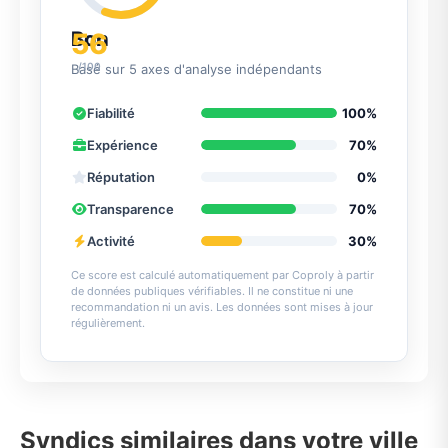
56
Bon
/100
Basé sur 5 axes d'analyse indépendants
Fiabilité
100%
Expérience
70%
Réputation
0%
Transparence
70%
Activité
30%
Ce score est calculé automatiquement par Coproly à partir
de données publiques vérifiables. Il ne constitue ni une
recommandation ni un avis. Les données sont mises à jour
régulièrement.
Syndics similaires dans votre ville