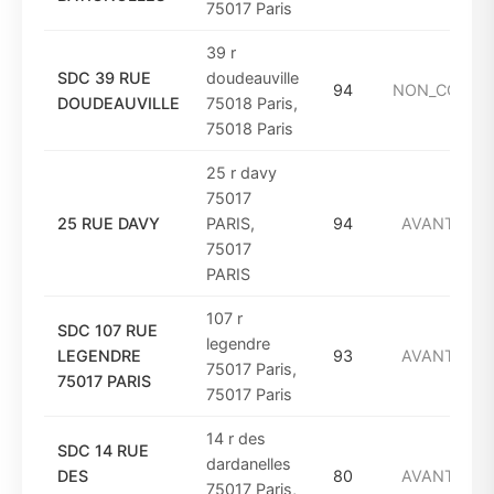
75017 Paris
39 r
SDC 39 RUE
doudeauville
94
NON_CONNU
DOUDEAUVILLE
75018 Paris,
75018 Paris
25 r davy
75017
25 RUE DAVY
PARIS,
94
AVANT_194
75017
PARIS
107 r
SDC 107 RUE
legendre
LEGENDRE
93
AVANT_194
75017 Paris,
75017 PARIS
75017 Paris
14 r des
SDC 14 RUE
dardanelles
DES
80
AVANT_194
75017 Paris,