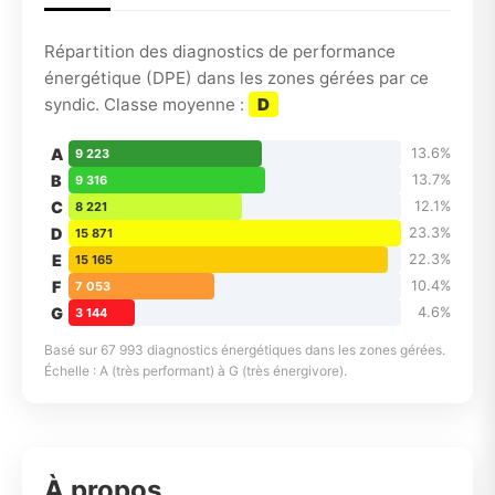
Répartition des diagnostics de performance
énergétique (DPE) dans les zones gérées par ce
syndic. Classe moyenne :
D
A
13.6%
9 223
B
13.7%
9 316
C
12.1%
8 221
D
23.3%
15 871
E
22.3%
15 165
F
10.4%
7 053
G
4.6%
3 144
Basé sur 67 993 diagnostics énergétiques dans les zones gérées.
Échelle : A (très performant) à G (très énergivore).
À propos