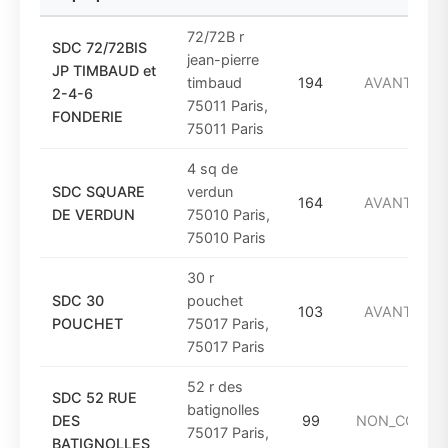
72/72B r
SDC 72/72BIS
jean-pierre
JP TIMBAUD et
timbaud
194
AVANT_194
2-4-6
75011 Paris,
FONDERIE
75011 Paris
4 sq de
SDC SQUARE
verdun
164
AVANT_194
DE VERDUN
75010 Paris,
75010 Paris
30 r
SDC 30
pouchet
103
AVANT_194
POUCHET
75017 Paris,
75017 Paris
52 r des
SDC 52 RUE
batignolles
DES
99
NON_CONNU
75017 Paris,
BATIGNOLLES