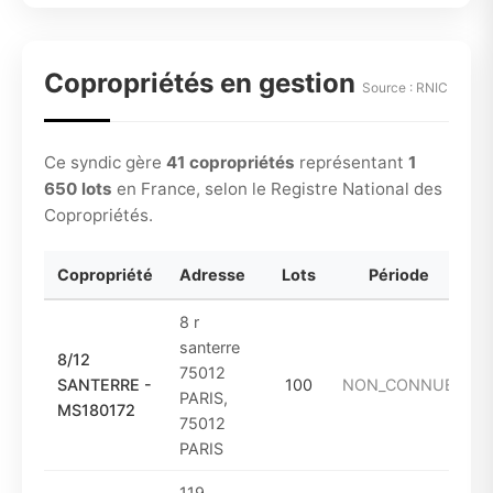
Copropriétés en gestion
Source : RNIC
Ce syndic gère
41 copropriétés
représentant
1
650 lots
en France, selon le Registre National des
Copropriétés.
Copropriété
Adresse
Lots
Période
8 r
santerre
8/12
75012
SANTERRE -
100
NON_CONNUE
PARIS,
MS180172
75012
PARIS
119