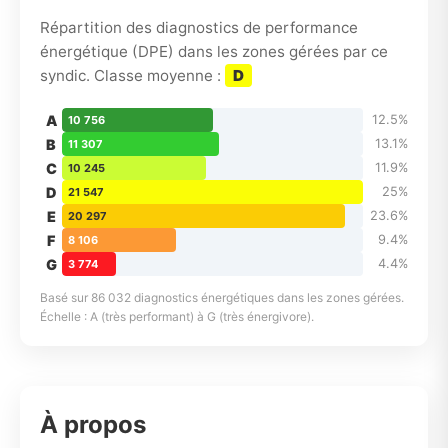
Répartition des diagnostics de performance
énergétique (DPE) dans les zones gérées par ce
syndic. Classe moyenne :
D
A
12.5%
10 756
B
13.1%
11 307
C
11.9%
10 245
D
25%
21 547
E
23.6%
20 297
F
9.4%
8 106
G
4.4%
3 774
Basé sur 86 032 diagnostics énergétiques dans les zones gérées.
Échelle : A (très performant) à G (très énergivore).
À propos