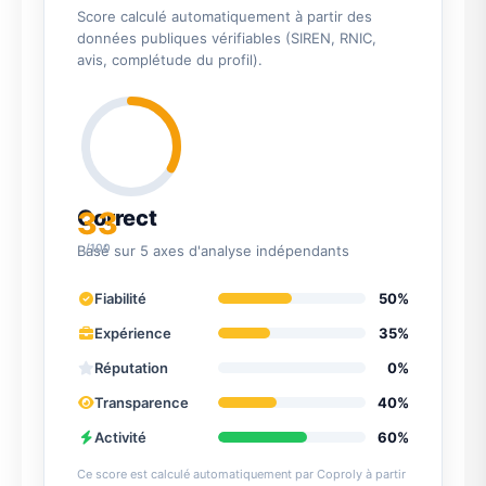
Score calculé automatiquement à partir des
données publiques vérifiables (SIREN, RNIC,
avis, complétude du profil).
33
Correct
/100
Basé sur 5 axes d'analyse indépendants
Fiabilité
50%
Expérience
35%
Réputation
0%
Transparence
40%
Activité
60%
Ce score est calculé automatiquement par Coproly à partir