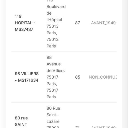
Boulevard
de
119
l'Hôpital
HOPITAL -
87
AVANT_1949
75013
MS37437
Paris,
75013
Paris
98
Avenue
de Villiers
98 VILLIERS
75017
85
NON_CONNUE
- MS171634
Paris,
75017
Paris
80 Rue
Saint-
80 rue
Lazare
SAINT
75009
71
AVANT_1949