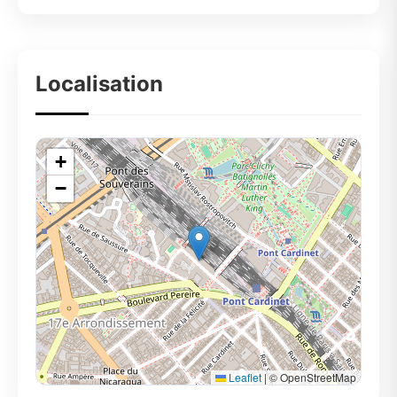
Localisation
+
−
Leaflet
|
© OpenStreetMap