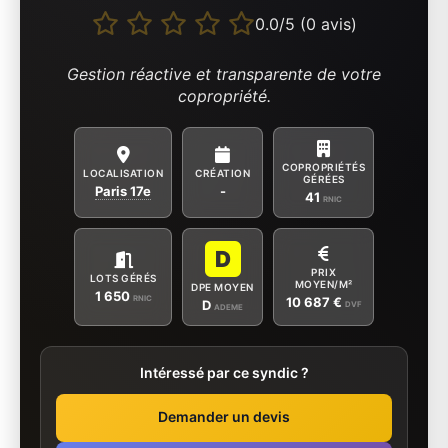
0.0/5 (0 avis)
Gestion réactive et transparente de votre
copropriété.
COPROPRIÉTÉS
LOCALISATION
CRÉATION
GÉRÉES
Paris 17e
-
41
RNIC
D
PRIX
LOTS GÉRÉS
MOYEN/M²
DPE MOYEN
1 650
RNIC
10 687 €
D
DVF
ADEME
Intéressé par ce syndic ?
Demander un devis