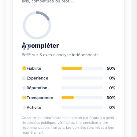
avis, complétude du profil).
17
À compléter
/100
Basé sur 5 axes d'analyse indépendants
Fiabilité
50%
Expérience
0%
Réputation
0%
Transparence
30%
Activité
0%
Ce score est calculé automatiquement par Coproly à partir
de données publiques vérifiables. Il ne constitue ni une
recommandation ni un avis. Les données sont mises à jour
régulièrement.