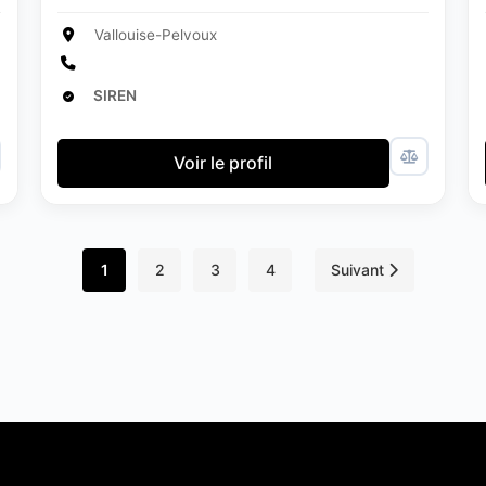
Vallouise-Pelvoux
SIREN
Voir le profil
1
2
3
4
Suivant