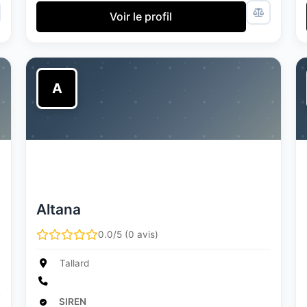
Voir le profil
A
Altana
0.0/5 (0 avis)
Tallard
SIREN