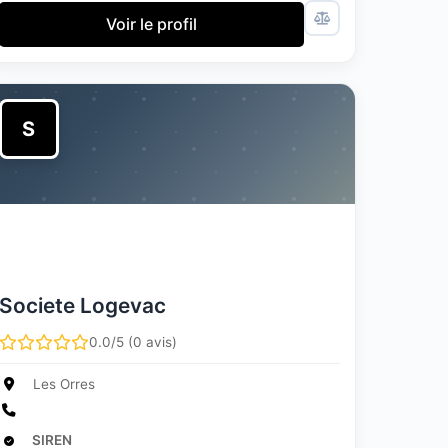
Voir le profil
S
Societe Logevac
0.0/5 (0 avis)
Les Orres
SIREN