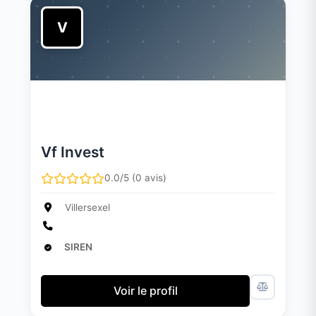
V
Vf Invest
0.0/5 (0 avis)
Villersexel
SIREN
Voir le profil